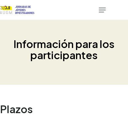
Certificados
Convocatori
Información para los
Participación
participantes
Programa
Alojamientos
Tucumán Tur
Contacto
Plazos
Plataforma